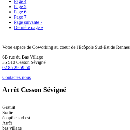
Page
4
Page
5
Page
6
Page
7
Page suivante
›
Dernière page
»
Votre espace de Coworking au coeur de l'Ecôpole Sud-Est de Rennes e
6B rue du Bas Village
35 510 Cesson Sévigné
02 85 29 59 50
Contactez-nous
Arrêt Cesson Sévigné
Gratuit
Sortie
écopôle sud est
Arrêt
bas village