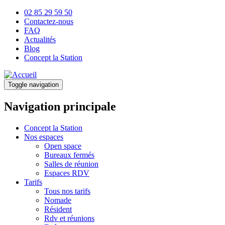
Aller
02 85 29 59 50
au
Contactez-nous
Menu
contenu
FAQ
Top
principal
Actualités
Blog
Concept la Station
Toggle navigation
Navigation principale
Concept la Station
Nos espaces
Open space
Bureaux fermés
Salles de réunion
Espaces RDV
Tarifs
Tous nos tarifs
Nomade
Résident
Rdv et réunions